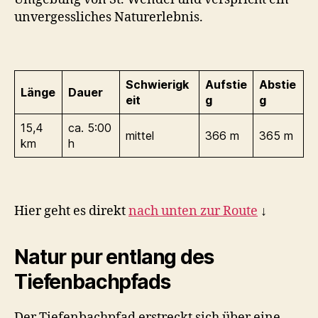
unvergessliches Naturerlebnis.
Schwierigk
Aufstie
Abstie
Länge
Dauer
eit
g
g
15,4
ca. 5:00
mittel
366 m
365 m
km
h
Hier geht es direkt
nach unten zur Route
↓
Natur pur entlang des
Tiefenbachpfads
Der Tiefenbachpfad erstreckt sich über eine