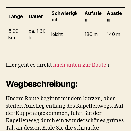
Schwierigk
Aufstie
Abstie
Länge
Dauer
eit
g
g
5,99
ca. 1:30
leicht
130 m
140 m
km
h
Hier geht es direkt
nach unten zur Route
↓
Wegbeschreibung:
Unsere Route beginnt mit dem kurzen, aber
steilen Aufstieg entlang des Kapellenwegs. Auf
der Kuppe angekommen, führt Sie der
Kapellenweg durch ein wunderschönes grünes
Tal, an dessen Ende Sie die schmucke