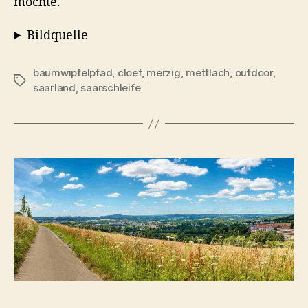
möchte.
Bildquelle
baumwipfelpfad
,
cloef
,
merzig
,
mettlach
,
outdoor
,
Schlagwörter
saarland
,
saarschleife